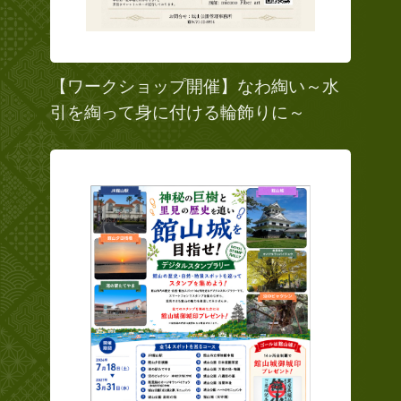
【ワークショップ開催】なわ綯い～水
引を綯って身に付ける輪飾りに～