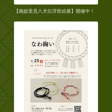
【南総里見八犬伝浮世絵展】開催中！