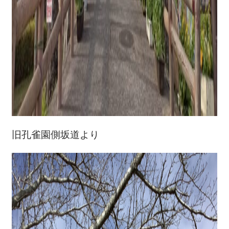
旧孔雀園側坂道より